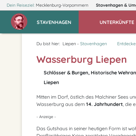
Dein Reiseziel:
Mecklenburg-Vorpommern
Stavenhagen
& Um
STAVENHAGEN
UNTERKÜNFTE
Du bist hier:
Liepen -
Stavenhagen
Entdecke
Wasserburg Liepen
Schlösser & Burgen, Historische Wehra
Liepen
Mitten im Dorf, östlich des Malchiner Sees und
Wasserburg aus dem
14. Jahrhundert
, die 
- Anzeige -
Das Gutshaus in seiner heutigen Form ist wo
Dreißigjährigen Krieg zerstörten Vorgängerba