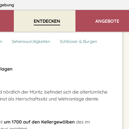
gebung
ENTDECKEN
ANGEBOTE
n
Sehenswürdigkeiten
Schlösser & Burgen
nlagen
 nördlich der Müritz, befindet sich die altertümliche
einst als Herrschaftssitz und Wehranlage diente.
hl
um 1700 auf den Kellergewölben
des im
us errichtet.