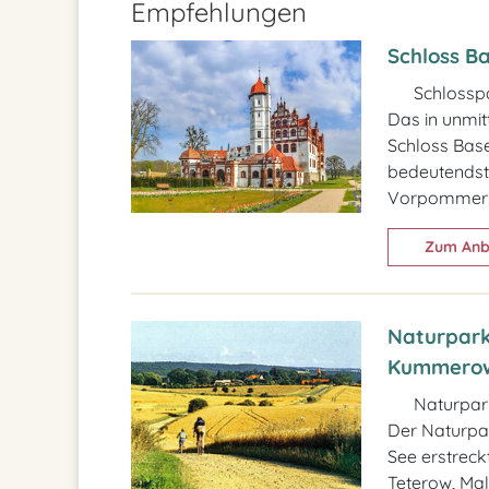
Empfehlungen
Schloss B
Schlosspa
Das in unmit
Schloss Base
bedeutendst
Vorpommer
Zum Anb
Naturpark
Kummerow
Naturpark
Der Naturpa
See erstreck
Teterow, Mal