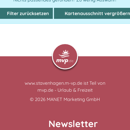
Filter zurücksetzen
Kartenausschnitt vergrößer
www.stavenhagen.m-vp.de ist Teil von
mvp.de - Urlaub & Freizeit
© 2026
MANET Marketing GmbH
Newsletter