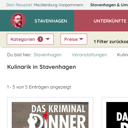
Dein Reiseziel:
Mecklenburg-Vorpommern
Stavenhagen
& Um
STAVENHAGEN
UNTERKÜNFTE
Kategorien
Preise
1
1
Filter zurücks
Du bist hier:
Stavenhagen
Veranstaltungen
Kulin
Kulinarik in Stavenhagen
1 - 5 von 5 Einträgen angezeigt