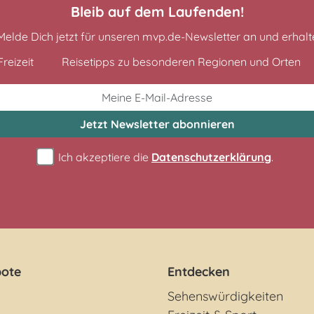
Bleib auf dem Laufenden!
Melde Dich jetzt für unseren mvp.de-Newsletter an und erhalt
reizeit
Reisetipps zu besonderen Regionen und Orten
Jetzt Newsletter
abonnieren
Ich akzeptiere die
Datenschutzerklärung
.
ote
Entdecken
Sehenswürdigkeiten