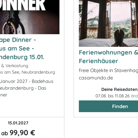
ape Dinner -
us am See -
Ferienwohnungen 
denburg 15.01.
Ferienhäuser
k & Verkostung
freie Objekte in Stavenha
s am See, Neubrandenburg
casamundo.de
5. Januar 2027 - Badehaus
Neubrandenburg - Das
Deine Reisedaten
nner
07.08. bis 11.08.26
änd
Finden
15.01.2027
99,90 €
ab