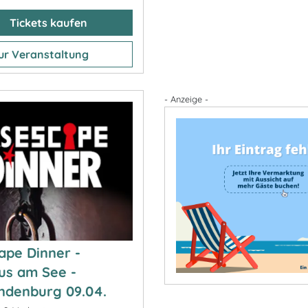
Tickets kaufen
ur Veranstaltung
- Anzeige -
ape Dinner -
us am See -
ndenburg 09.04.