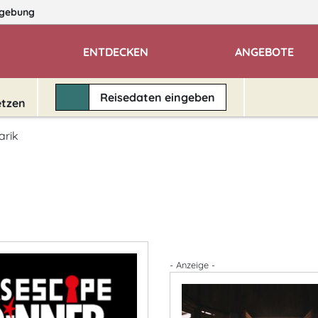
gebung
ENTDECKEN
ANGEBOTE
Reisedaten
eingeben
etzen
arik
- Anzeige -